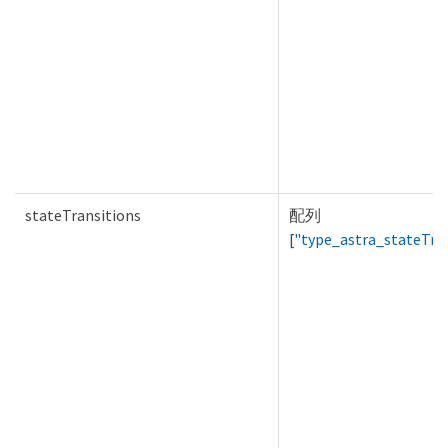
stateTransitions
配列
[
"type_astra_stateTra