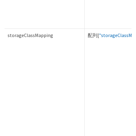
storageClassMapping
配列[
"storageClassMa