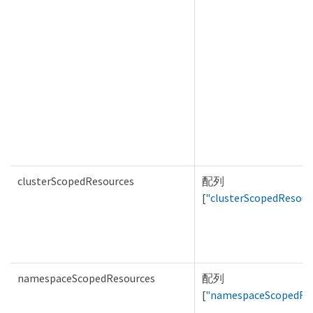
clusterScopedResources
配列
[
"clusterScopedResour
namespaceScopedResources
配列
[
"namespaceScopedRe