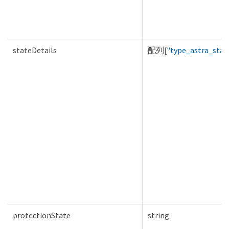
stateDetails
配列[
"type_astra_stat
protectionState
string