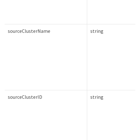
sourceClusterName
string
sourceClusterID
string