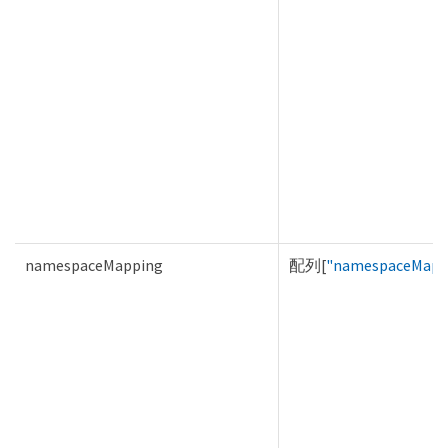
namespaceMapping
配列[
"namespaceMapp