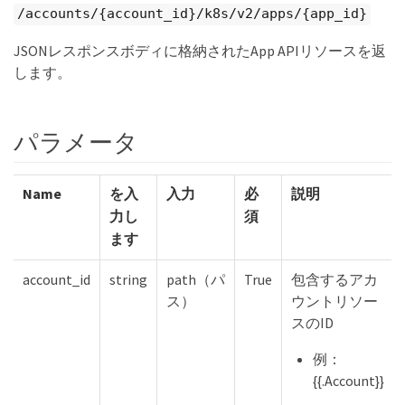
/accounts/{account_id}/k8s/v2/apps/{app_id}
JSONレスポンスボディに格納されたApp APIリソースを返
します。
パラメータ
Name
を入
入力
必
説明
力し
須
ます
account_id
string
path（パ
True
包含するアカ
ス）
ウントリソー
スのID
例：
{{.Account}}