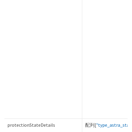
protectionStateDetails
配列[
"type_astra_stat