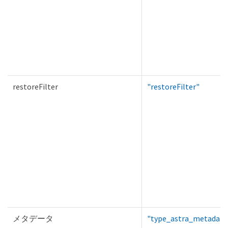
restoreFilter
"restoreFilter"
メタデータ
"type_astra_metadata