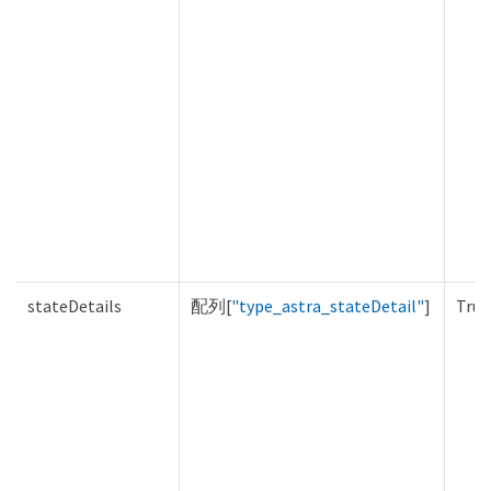
stateDetails
配列[
"type_astra_stateDetail"
]
True