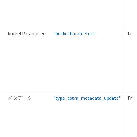
bucketParameters
"bucketParameters"
True
メタデータ
"type_astra_metadata_update"
True