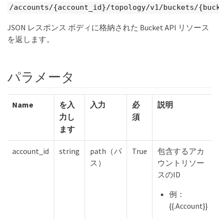
/accounts/{account_id}/topology/v1/buckets/{buc
JSON レスポンス ボディに格納された Bucket API リソース
を返します。
パラメータ
Name
を入
入力
必
説明
力し
須
ます
account_id
string
path（パ
True
包含するアカ
ス）
ウントリソー
スのID
例：
{{.Account}}