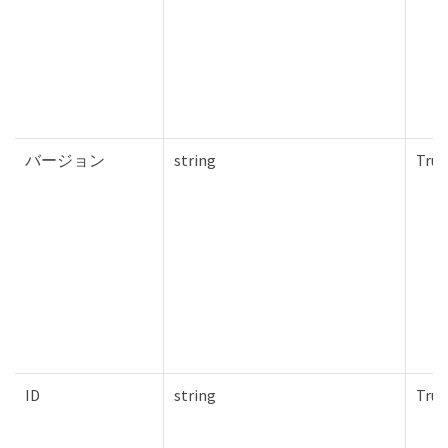
バージョン
string
True
ID
string
True