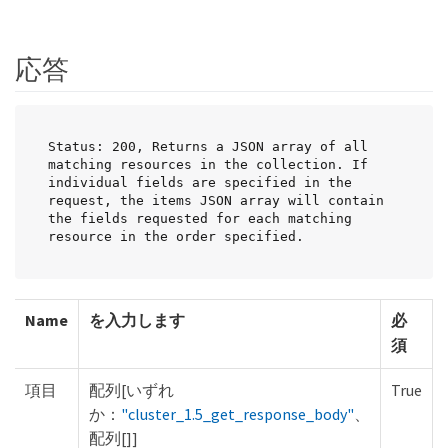
応答
Status: 200, Returns a JSON array of all 
matching resources in the collection. If 
individual fields are specified in the 
request, the items JSON array will contain 
the fields requested for each matching 
resource in the order specified.
Name
を入力します
必
須
項目
配列[いずれ
True
か：
"cluster_1.5_get_response_body"
、
配列[]]