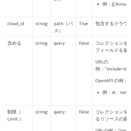
例：{{.Account
cloud_id
string
path（パ
True
包含するクラウド
ス）
含める
string
query
False
コレクションを
フィールドを返
URLの
例："include=id"、
OpenAPI の例："i
例：id、name
制限（
string
query
False
コレクションを
Limit ）
るリソースの最
URLの例："limit