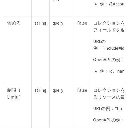
例：{{.Account
含める
string
query
False
コレクションを
フィールドを返
URLの
例："include=id"、
OpenAPI の例："i
例：id、name
制限（
string
query
False
コレクションを
Limit ）
るリソースの最
URLの例："limit
OpenAPI の例："