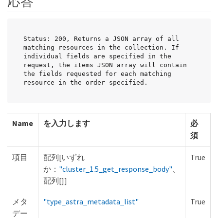
応答
Status: 200, Returns a JSON array of all 
matching resources in the collection. If 
individual fields are specified in the 
request, the items JSON array will contain 
the fields requested for each matching 
resource in the order specified.
Name
を入力します
必
須
項目
配列[いずれ
True
か：
"cluster_1.5_get_response_body"
、
配列[]]
メタ
"type_astra_metadata_list"
True
デー