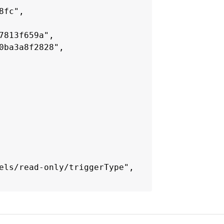
fc",

813f659a",

ba3a8f2828",

els/read-only/triggerType",

8:37Z",
