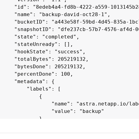
     "id": "8edeb4a4-fd8b-4222-a559-1013145b28
     "name": "backup-david-oct28-1",

     "bucketID": "a443e58f-59bd-4d45-835a-1bc7
     "snapshotID": "dfe237cb-57b7-4576-af4d-00
     "state": "completed",

     "stateUnready": [],

     "hookState": "success",

     "totalBytes": 205219132,

     "bytesDone": 205219132,

     "percentDone": 100,

     "metadata": {

         "labels": [

             {

                 "name": "astra.netapp.io/lab
                 "value": "backup"

             }

         ],

         "creationTimestamp": "2022-10-28T21:5