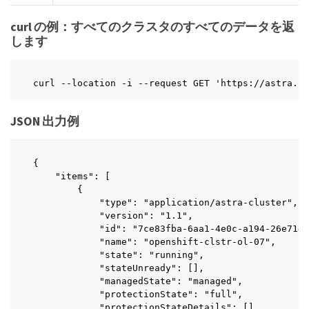
curl の例：すべてのクラスタのすべてのデータを返
します
curl --location -i --request GET 'https://astra.ne
JSON 出力例
{

    "items": [

        {

            "type": "application/astra-cluster",

            "version": "1.1",

            "id": "7ce83fba-6aa1-4e0c-a194-26e714f
            "name": "openshift-clstr-ol-07",

            "state": "running",

            "stateUnready": [],

            "managedState": "managed",

            "protectionState": "full",

            "protectionStateDetails": [],
