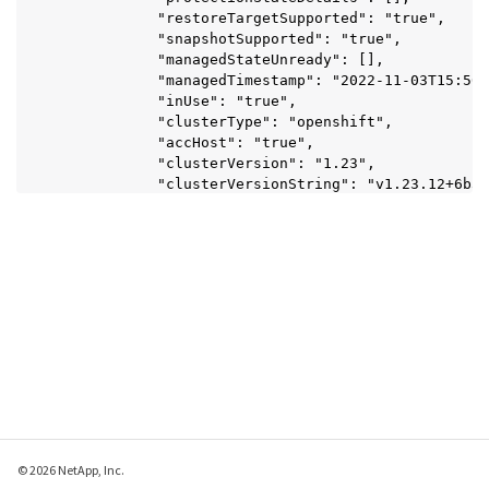
            "restoreTargetSupported": "true",

            "snapshotSupported": "true",

            "managedStateUnready": [],

            "managedTimestamp": "2022-11-03T15:50:
            "inUse": "true",

            "clusterType": "openshift",

            "accHost": "true",

            "clusterVersion": "1.23",

            "clusterVersionString": "v1.23.12+6b34
            "namespaces": [

                "default",

                "kube-node-lease",

                "kube-public",

                "kube-system",

                "metallb-system",

                "mysql",

                "mysql-clone1",

                "mysql-clone2",

                "mysql-clone3",

                "mysql-clone4",

                "netapp-acc-operator",

                "netapp-monitoring",

© 2026 NetApp, Inc.
                "openshift",
