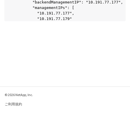
        "backendManagementIP": "10.191.77.177",

        "managementIPs": [

          "10.191.77.177",

          "10.191.77.179"

        ]

      },

      "protectionPolicy": "Not applicable",

      "region": "Not applicable",

      "state": "Running",

      "stateUnready": [],

      "type": "application/astra-storageBackend",

      "version": "1.0",

      "zone": "Not applicable"

    }

  ]

}
© 2026 NetApp, Inc.
ご利用規約
プライバシー ポリシ
ー
クッキー ポリシー