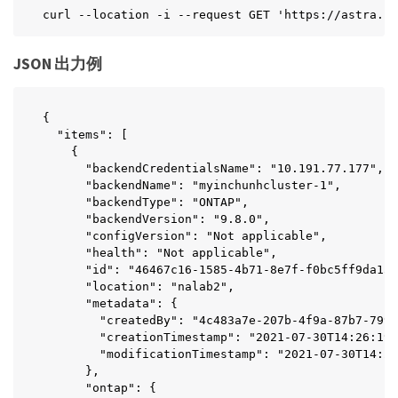
curl --location -i --request GET 'https://astra.ne
JSON 出力例
{

  "items": [

    {

      "backendCredentialsName": "10.191.77.177",

      "backendName": "myinchunhcluster-1",

      "backendType": "ONTAP",

      "backendVersion": "9.8.0",

      "configVersion": "Not applicable",

      "health": "Not applicable",

      "id": "46467c16-1585-4b71-8e7f-f0bc5ff9da15"
      "location": "nalab2",

      "metadata": {

        "createdBy": "4c483a7e-207b-4f9a-87b7-799a
        "creationTimestamp": "2021-07-30T14:26:19Z
        "modificationTimestamp": "2021-07-30T14:26
      },

      "ontap": {
