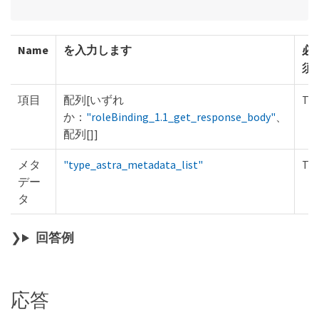
Name
を入力します
必
須
項目
配列[いずれ
Tru
か：
"roleBinding_1.1_get_response_body"
、
配列[]]
メタ
"type_astra_metadata_list"
Tru
デー
タ
回答例
応答