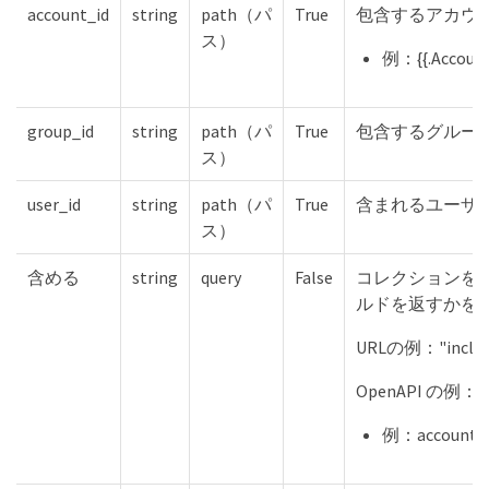
account_id
string
path（パ
True
包含するアカウン
ス）
例：{{.Account
group_id
string
path（パ
True
包含するグループ
ス）
user_id
string
path（パ
True
含まれるユーザー
ス）
含める
string
query
False
コレクションを
ルドを返すかを
URLの例："include
OpenAPI の例："i
例：accountI