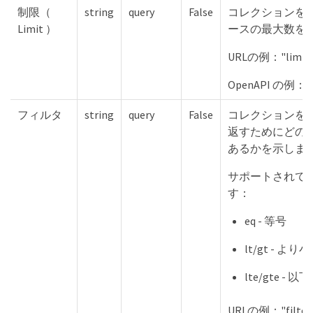
制限（
string
query
False
コレクションを
Limit ）
ースの最大数を
URLの例："limit
OpenAPI の例："
フィルタ
string
query
False
コレクションを
返すためにどの
あるかを示しま
サポートされて
す：
eq - 等号
lt/gt - 
lte/gte - 以
URLの例："filter=