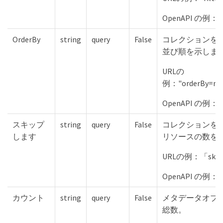
OpenAPI の例：「fi
OrderBy
string
query
False
コレクションを
並び順を示しま
URLの
例："orderBy=na
OpenAPI の例："n
スキップ
string
query
False
コレクションを
します
リソースの数を
URLの例：「skip
OpenAPI の例："
カウント
string
query
False
メタデータオブ
総数。