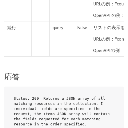
URLの例："count=
OpenAPI の例："t
続行
query
False
リストの表示を
URLの例："conti
OpenAPIの例："
応答
Status: 200, Returns a JSON array of all 
matching resources in the collection. If 
individual fields are specified in the 
request, the items JSON array will contain 
the fields requested for each matching 
resource in the order specified.