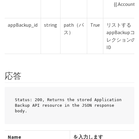
{{.Account}}
appBackup_id
string
path（パ
True
リストする
ス）
appBackupコ
レクションの
ID
応答
Status: 200, Returns the stored Application 
Backup API resource in the JSON response 
body.
Name
を入力します