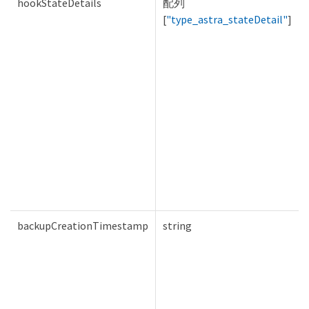
hookStateDetails
配列
[
"type_astra_stateDetail"
]
backupCreationTimestamp
string