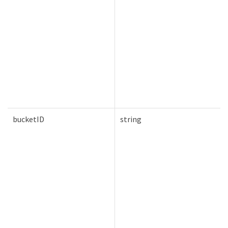
bucketID
string