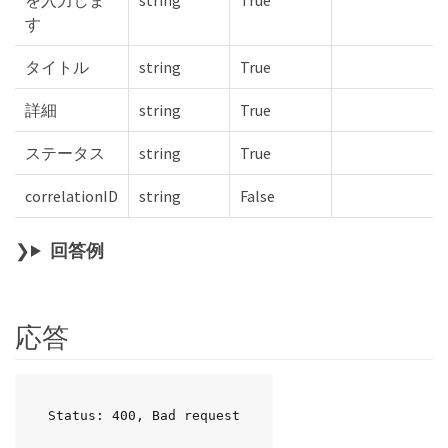
す
タイトル
string
True
詳細
string
True
ステータス
string
True
correlationID
string
False
回答例
応答
Status: 400, Bad request