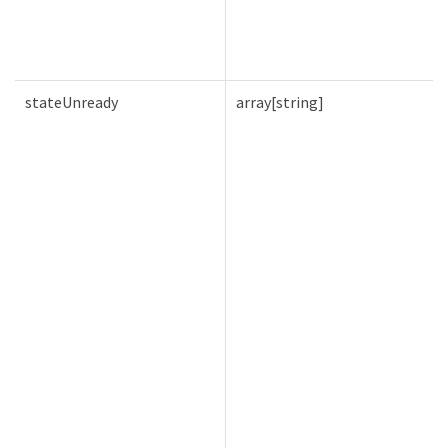
stateUnready
array[string]