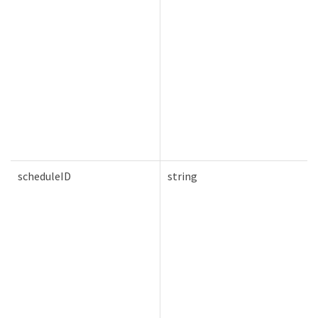
scheduleID
string