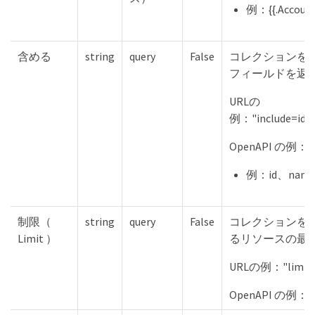
例：{{.Account
含める
string
query
False
コレクションを
フィールドを返
URLの
例："include=id"、
OpenAPI の例："i
例：id、name
制限（
string
query
False
コレクションを
Limit ）
るリソースの最
URLの例："limit
OpenAPI の例："