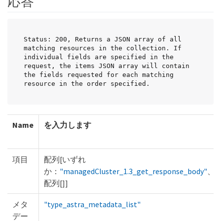
応答
Status: 200, Returns a JSON array of all 
matching resources in the collection. If 
individual fields are specified in the 
request, the items JSON array will contain 
the fields requested for each matching 
resource in the order specified.
Name
を入力します
項目
配列[いずれ
か：
"managedCluster_1.3_get_response_body"
、
配列[]]
メタ
"type_astra_metadata_list"
デー