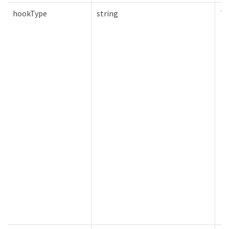
hookType
string
Tr