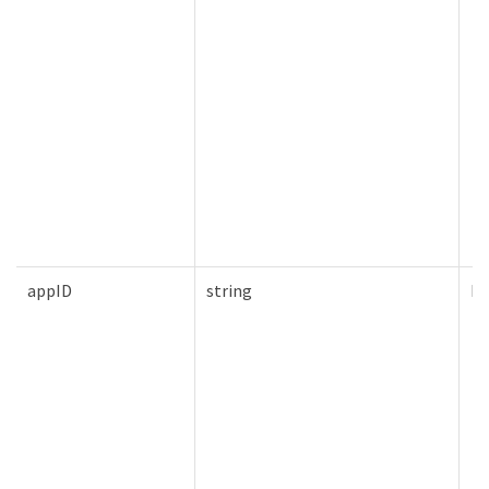
appID
string
Fa