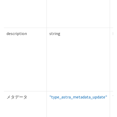
description
string
Fa
メタデータ
"type_astra_metadata_update"
Tr