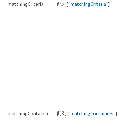
matchingCriteria
配列[
"matchingCriteria"
]
Tr
matchingContainers
配列[
"matchingContainers"
]
Fa