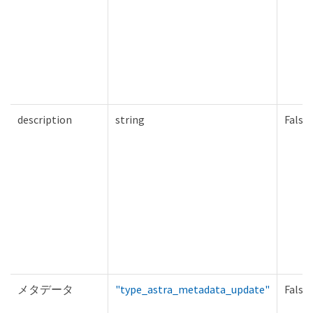
description
string
False
メタデータ
"type_astra_metadata_update"
False