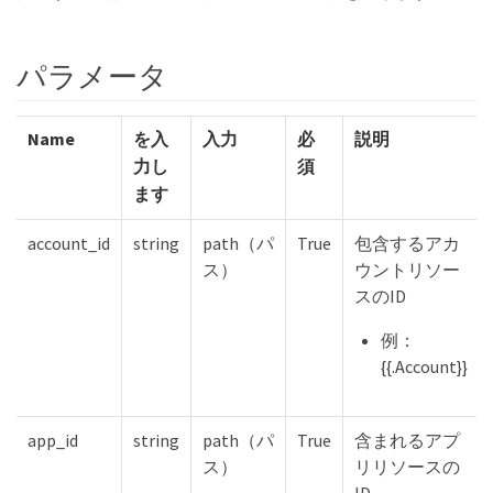
パラメータ
Name
を入
入力
必
説明
力し
須
ます
account_id
string
path（パ
True
包含するアカ
ス）
ウントリソー
スのID
例：
{{.Account}}
app_id
string
path（パ
True
含まれるアプ
ス）
リリソースの