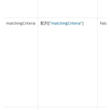
matchingCriteria
配列[
"matchingCriteria"
]
False