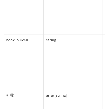
hookSourceID
string
Tr
引数
array[string]
Fa