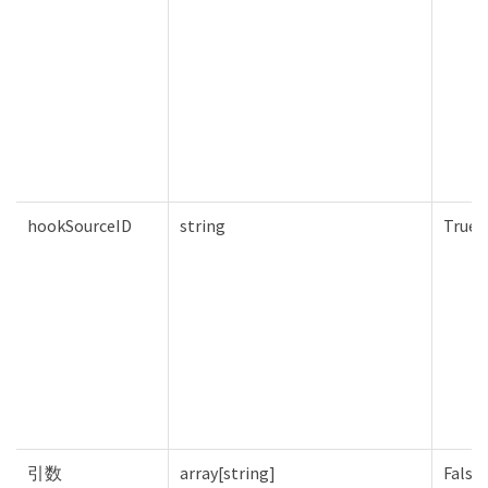
hookSourceID
string
True
引数
array[string]
False