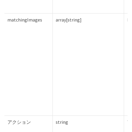
matchingImages
array[string]
Fa
アクション
string
Tr