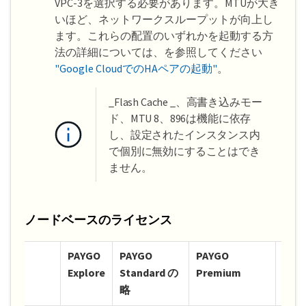
VPC-3を選択する必要があります。MTUが大き
いほど、ネットワークスループットが向上し
ます。これらの配置のいずれかを起動する方
法の詳細については、を参照してください
"Google CloudでのHAペアの起動"
。
_Flash Cache _、高書き込みモー
ド、MTU 8、896は機能に依存
し、設定されたインスタンス内
で個別に無効にすることはでき
ません。
ノードベースのライセンス
PAYGO
PAYGO
PAYGO
ノー
Explore
Standard の
Premium
の B
略