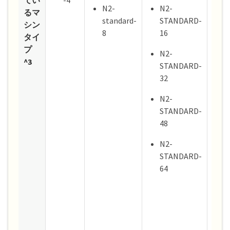
N2-
N2-
S
るマ
standard-
STANDARD-
3
シン
8
16
タイ
N
プ
N2-
^3
N
STANDARD-
s
32
N
N2-
S
STANDARD-
1
48
N
N2-
S
STANDARD-
3
64
N
S
4
N