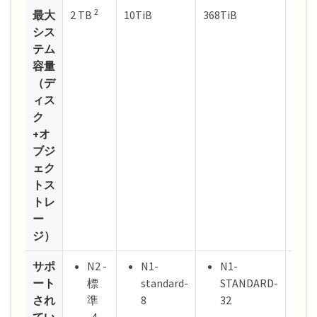
2
最大
2 TB
10TiB
368TiB
1 
シス
あたり
テム
容量
（デ
ィス
ク
+オ
ブジ
ェク
トス
トレ
ー
ジ）
サポ
N2 -
N1-
N1-
N
ート
標
standard-
STANDARD-
s
され
準
8
32
N
てい
-4