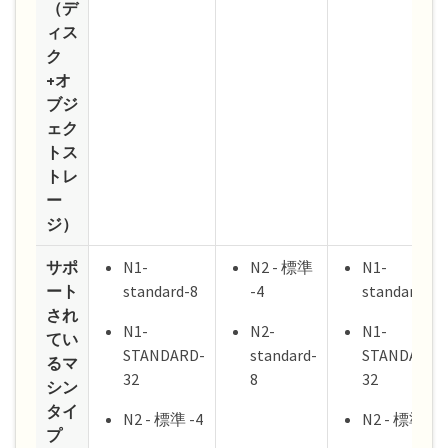
（デ
ィス
ク
+オ
ブジ
ェク
トス
トレ
ー
ジ）
サポ
N1-
N2 - 標準
N1-
ート
standard-8
-4
standard-8
され
N1-
N2-
N1-
てい
STANDARD-
standard-
STANDARD-
るマ
32
8
32
シン
タイ
N2 - 標準 -4
N2 - 標準 -4
プ