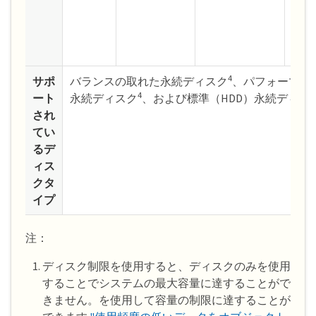
S
6
4
サポ
バランスの取れた永続ディスク
、パフォーマンス
4
ート
永続ディスク
、および標準（HDD）永続ディス
され
てい
るデ
ィス
クタ
イプ
注：
ディスク制限を使用すると、ディスクのみを使用
することでシステムの最大容量に達することがで
きません。を使用して容量の制限に達することが