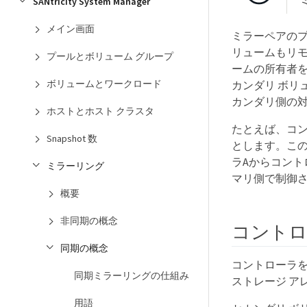
SANtricity System Manager
メイン画面
ミラーペアのプ
リュームもリ
プールとボリューム グループ
ームの所有者
ボリュームとワークロード
カンダリ ボリ
カンダリ側の
ホストとホスト クラスタ
たとえば、コン
Snapshot 数
とします。この
ラAからコント
ミラーリング
マリ側で制御
概要
非同期の概念
コント
同期の概念
コントローラ
同期ミラーリングの仕組み
ストレージ ア
用語