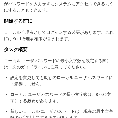
がパスワードを入力せずにシステムにアクセスできるよう
にすることもできます。
開始する前に
ローカル管理者としてログインする必要があります。これ
にはRoot管理者権限が含まれます。
タスク概要
ローカル ユーザ パスワードの最小文字数を設定する際に
は、次のガイドラインに注意してください。
設定を変更しても既存のローカル ユーザ パスワードに
は影響しません。
ローカル ユーザ パスワードの最小文字数は、0～30文
字にする必要があります。
新しいローカル ユーザ パスワードは、現在の最小文字
数の設定以上にする必要があります。