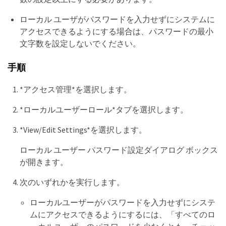
ローカル ユーザがパスワードを入力せずにシステムに
アクセスできるようにする場合は、パスワードの最小
文字数を設定しないでください。
手順
*アクセス管理*を選択します。
*ローカルユーザーロール*タブを選択します。
*View/Edit Settings*を選択します。
ローカル ユーザー パスワード設定ダイアログ ボックス
が開きます。
次のいずれかを実行します。
ローカルユーザーがパスワードを入力せずにシステ
ムにアクセスできるようにするには、「すべてのロ