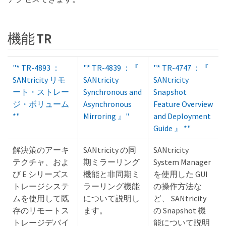
機能 TR
"* TR-4893 ：
"* TR-4839 ：『
"* TR-4747 ：『
SANtricity リモ
SANtricity
SANtricity
ート・ストレー
Synchronous and
Snapshot
ジ・ボリューム
Asynchronous
Feature Overview
*"
Mirroring 』"
and Deployment
Guide 』 *"
解決策のアーキ
SANtricity の同
SANtricity
テクチャ、およ
期ミラーリング
System Manager
び E シリーズス
機能と非同期ミ
を使用した GUI
トレージシステ
ラーリング機能
の操作方法な
ムを使用して既
について説明し
ど、 SANtricity
存のリモートス
ます。
の Snapshot 機
トレージデバイ
能について説明