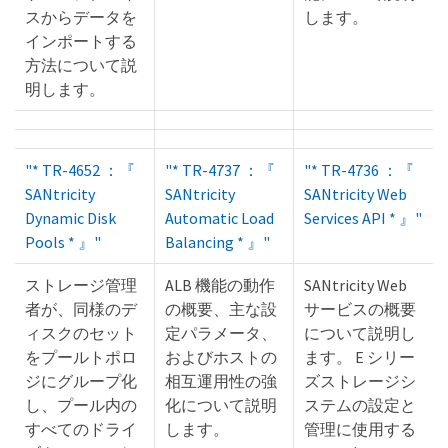
スからデータを
します。
インポートする
方法について説
明します。
"* TR-4652 ：『
"* TR-4737 ：『
"* TR-4736 ：『
SANtricity
SANtricity
SANtricity Web
Dynamic Disk
Automatic Load
Services API * 』"
Pools * 』"
Balancing * 』"
ストレージ管理
ALB 機能の動作
SANtricity Web
者が、同様のデ
の概要、主な設
サービスの概要
ィスクのセット
定パラメータ、
について説明し
をプールトポロ
およびホストの
ます。 E シリー
ジにグループ化
相互運用性の強
ズストレージシ
し、プール内の
化について説明
ステムの設定と
すべてのドライ
します。
管理に使用する