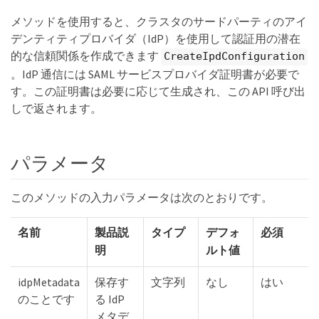
メソッドを使用すると、クラスタのサードパーティのアイ
デンティティプロバイダ（IdP）を使用して認証用の潜在
的な信頼関係を作成できます
CreateIpdConfiguration
。IdP 通信には SAML サービスプロバイダ証明書が必要で
す。この証明書は必要に応じて生成され、この API 呼び出
しで返されます。
パラメータ
このメソッドの入力パラメータは次のとおりです。
名前
製品説
タイプ
デフォ
必須
明
ルト値
idpMetadata
保存す
文字列
なし
はい
のことです
る IdP
メタデ