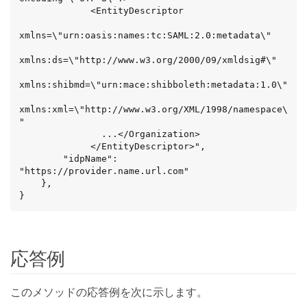
             <EntityDescriptor

xmlns=\"urn:oasis:names:tc:SAML:2.0:metadata\"

xmlns:ds=\"http://www.w3.org/2000/09/xmldsig#\"

xmlns:shibmd=\"urn:mace:shibboleth:metadata:1.0\"

xmlns:xml=\"http://www.w3.org/XML/1998/namespace\
"

               ...</Organization>

             </EntityDescriptor>",

        "idpName": 
"https://provider.name.url.com"

    },

}
応答例
このメソッドの応答例を次に示します。