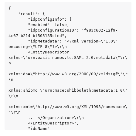
{

    "result": {

        "idpConfigInfo": {

        "enabled": false,

        "idpConfigurationID": "f983c602-12f9-
4c67-b214-bf505185cfed",

        "idpMetadata": "<?xml version=\"1.0\" 
encoding=\"UTF-8\"?>\r\n

        <EntityDescriptor 
xmlns=\"urn:oasis:names:tc:SAML:2.0:metadata\"\r\
n

xmlns:ds=\"http://www.w3.org/2000/09/xmldsig#\"\r
\n

xmlns:shibmd=\"urn:mace:shibboleth:metadata:1.0\"
\r\n

xmlns:xml=\"http://www.w3.org/XML/1998/namespace\
"\r\n

        ... </Organization>\r\n

        </EntityDescriptor>",

        "idpName": 
"https://privider.name.url.com",
