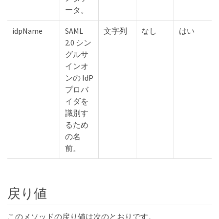
ータ。
idpName
SAML
文字列
なし
はい
2.0 シン
グルサ
インオ
ンの IdP
プロバ
イダを
識別す
るため
の名
前。
戻り値
このメソッドの戻り値は次のとおりです。