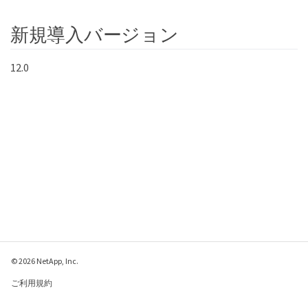
        "serviceProviderCertificate": "-----BEGIN 
CERTIFICATE-----\n

新規導入バージョン
        MIID...SlBHi\n

        -----END CERTIFICATE-----\n",

        "spMetadataUrl": 
12.0
"https://10.193.100.100/auth/ui/saml2"

        }

    }

}
© 2026 NetApp, Inc.
ご利用規約
プライバシー ポリシ