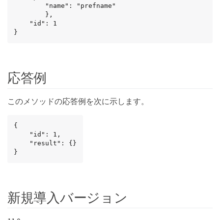
		"name": "prefname"

		},

	"id": 1

}
応答例
このメソッドの応答例を次に示します。
{

    "id": 1,

    "result": {}

}
新規導入バージョン