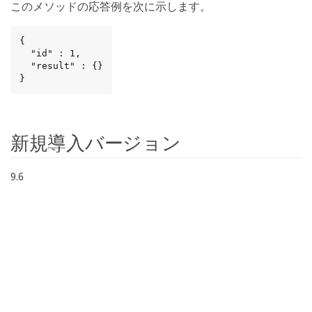
このメソッドの応答例を次に示します。
{

  "id" : 1,

  "result" : {}

}
新規導入バージョン
9.6