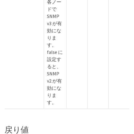
各ノー
ドで
SNMP
v3 が有
効にな
りま
す。
false に
設定す
ると、
SNMP
v2 が有
効にな
りま
す。
戻り値