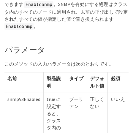
できます
。SNMPを有効にする処理はクラス
EnableSnmp
タ内のすべてのノードに適用され、以前の呼び出しで設定
されたすべての値が指定した値で置き換えられます
。
EnableSnmp
パラメータ
このメソッドの入力パラメータは次のとおりです。
名前
製品説
タイプ
デフォ
必須
明
ルト値
snmpV3Enabled
true に
ブーリ
正しく
いいえ
設定す
アン
ない
ると、
クラス
タ内の