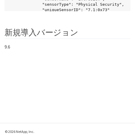
              "sensorType": "Physical Security",

              "uniqueSensorID": "7.1:0x73"

            },

            {THIS ENTIRE SECTION IS REPEATED FOR 
EACH FAN IN THE SYSTEM

新規導入バージョン
              "assertionEvents": [],

              "assertionsEnabled": [],

              "deassertionsEnabled": [],

9.6
              "entityID": "7.1 (System Board)",

              "eventMessageControl": "Per-
threshold",

              "lowerCritical": "720.000",

              "lowerNonCritical": "840.000",

              "maximumSensorRange": 
"Unspecified",

              "minimumSensorRange": 
"Unspecified",

              "negativeHysteresis": "600.000",

              "nominalReading": "10080.000",

              "normalMaximum": "23640.000",

              "normalMinimum": "16680.000",

              "positiveHysteresis": "600.000",

              "readableThresholds": "lcr lnc",

              "sensorID": "0x30",

© 2026 NetApp, Inc.
              "sensorName": "Fan1A RPM",
