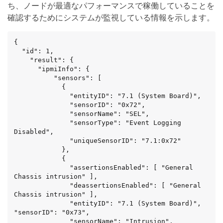
ち、ノードが最適なパフォーマンスで稼働していることを
確認するためにシステムが監視している情報を示します。
{

  "id": 1,

    "result": {

      "ipmiInfo": {

          "sensors": [

            {

              "entityID": "7.1 (System Board)",

              "sensorID": "0x72",

              "sensorName": "SEL",

              "sensorType": "Event Logging 
Disabled",

              "uniqueSensorID": "7.1:0x72"

            },

            {

              "assertionsEnabled": [ "General 
Chassis intrusion" ],

              "deassertionsEnabled": [ "General 
Chassis intrusion" ],

              "entityID": "7.1 (System Board)", 
"sensorID": "0x73",

              "sensorName": "Intrusion",
