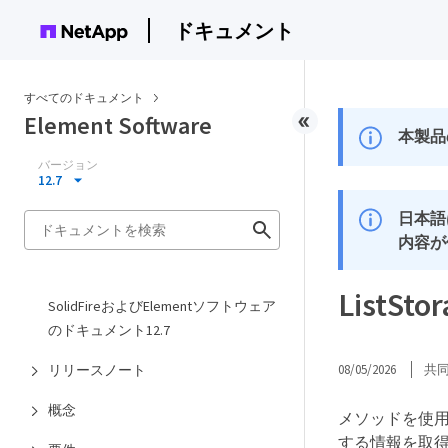
ドキュメント
すべてのドキュメント
Element Software
本製品
バージョン
12.7
日本語
内容が
ListSto
SolidFireおよびElementソフトウェア
のドキュメント12.7
リリースノート
08/05/2026
共
概念
メソッドを使
する情報を取