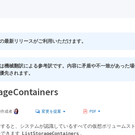
の最新リリースがご利用いただけます。
は機械翻訳による参考訳です。内容に矛盾や不一致があった場
優先されます。
rageContainers
同作成者
変更を提案
PDF
用すると、システムが認識しているすべての仮想ボリュームス
得できます
。
ListStorageContainers