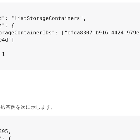
4d"]

の応答例を次に示します。