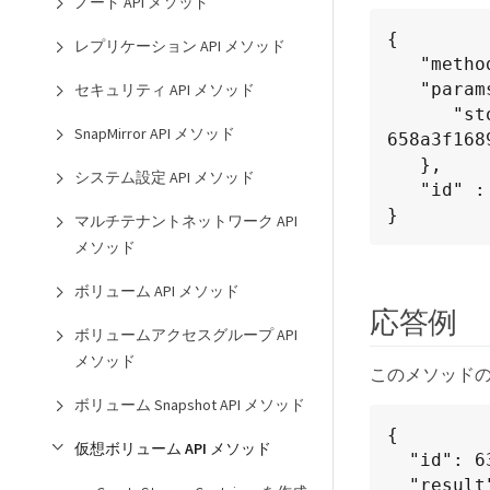
ノード API メソッド
{

レプリケーション API メソッド
   "method": "ListStorageContainers",

   "params": {

セキュリティ API メソッド
      "storageContainerIDs": ["efda8307-b916-4424-979e-
SnapMirror API メソッド
658a3f1689
   },

システム設定 API メソッド
   "id" : 1

}
マルチテナントネットワーク API
メソッド
ボリューム API メソッド
応答例
ボリュームアクセスグループ API
メソッド
このメソッド
ボリューム Snapshot API メソッド
{

仮想ボリューム API メソッド
  "id": 6395,

  "result": {
