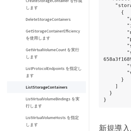
CreateStorageContainer を作成
    "storageContainers": [

します
      {

        "accountID": 64,

DeleteStorageContainers
        "initiatorSecret": "EJ:08An1MyNQmL!7",

GetStorageContainerEfficiency
        "name": "VvolContainer",

を使用します
        "protocolEndpointType": "SCSI",

        "status": "active",

GetVirtualVolumeCount を実行
        "storageContainerID": "efda8307-b916-4424-979e-
します
658a3f1689
        "targetSecret": "g38}zWBK%206jQr~",

ListProtocolEndpoints を指定し
        "virtualVolumes": []

ます
      }

    ]

ListStorageContainers
  }

ListVirtualVolumeBindings を実
}
行します
ListVirtualVolumeHosts を指定
します
新規導入