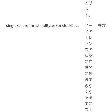
のリ
ス
ト。
singleFailureThresholdBytesForBlockData
ノー
整数
ドの
トレ
ラン
スの
状態
に自
動的
に修
復で
きな
くな
るま
でに
スト