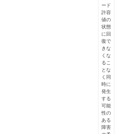
ード
許容
値の
状態
に回
復で
きな
くな
るこ
とな
く同
時に
発生
する
可能
性の
ある
障害