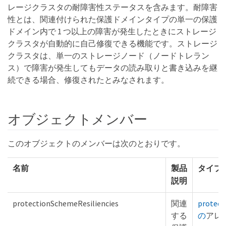
レージクラスタの耐障害性ステータスを含みます。耐障害
性とは、関連付けられた保護ドメインタイプの単一の保護
ドメイン内で 1 つ以上の障害が発生したときにストレージ
クラスタが自動的に自己修復できる機能です。ストレージ
クラスタは、単一のストレージノード（ノードトレラン
ス）で障害が発生してもデータの読み取りと書き込みを継
続できる場合、修復されたとみなされます。
オブジェクトメンバー
このオブジェクトのメンバーは次のとおりです。
名前
製品
タイプ
説明
protectionSchemeResiliencies
関連
protect
する
の
アレ