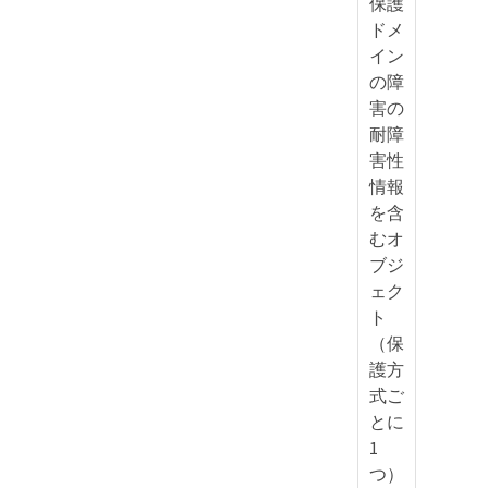
保護
ドメ
イン
の障
害の
耐障
害性
情報
を含
むオ
ブジ
ェク
ト
（保
護方
式ご
とに
1
つ）