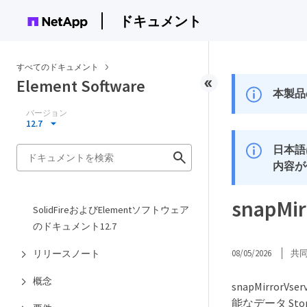
ドキュメント
すべてのドキュメント
Element Software
本製品
バージョン
12.7
日本語
内容が
snapMir
SolidFireおよびElementソフトウェア
のドキュメント12.7
リリースノート
08/05/2026
共
概念
snapMirror
能なデータ Stor