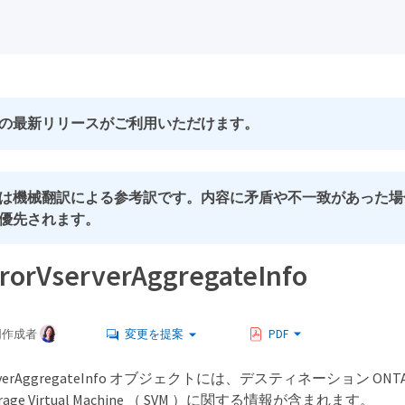
の最新リリースがご利用いただけます。
は機械翻訳による参考訳です。内容に矛盾や不一致があった場
優先されます。
rorVserverAggregateInfo
同作成者
変更を提案
PDF
VserverAggregateInfo オブジェクトには、デスティネーション 
age Virtual Machine （ SVM ）に関する情報が含まれます。