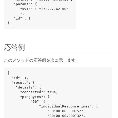
   "params": {

      "svip" : "172.27.62.50"

      },

   "id" : 1

}
応答例
このメソッドの応答例を次に示します。
{

  "id": 1,

  "result": {

    "details": {

      "connected": true,

      "pingBytes": {

           "56": {

               "individualResponseTimes": [

                   "00:00:00.000152",

                   "00:00:00.000132",
