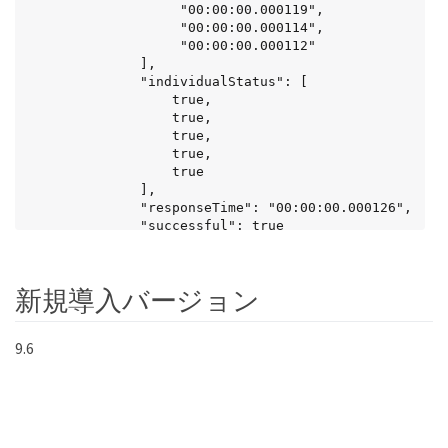
                   "00:00:00.000119",

                   "00:00:00.000114",

                   "00:00:00.000112"

              ],

              "individualStatus": [

                  true,

                  true,

                  true,

                  true,

                  true

              ],

              "responseTime": "00:00:00.000126",

              "successful": true

           },

          "9000": {

                "individualResponseTimes": [

新規導入バージョン
                    "00:00:00.000295",

                    "00:00:00.000257",

                    "00:00:00.000172",

9.6
                    "00:00:00.000172",

                    "00:00:00.000267"

              ],

              "individualStatus": [

                  true,

                  true,
