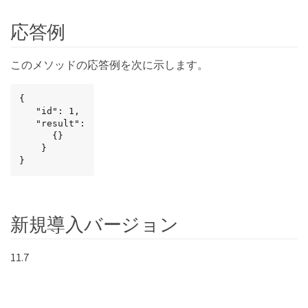
応答例
このメソッドの応答例を次に示します。
{

   "id": 1,

   "result":

      {}

    }

}
新規導入バージョン
11.7