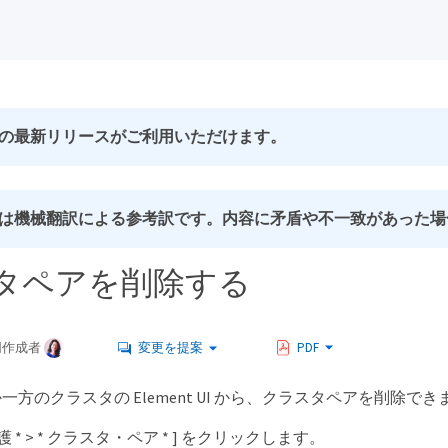
の最新リリースがご利用いただけます。
は機械翻訳による参考訳です。内容に矛盾や不一致があった場
タペアを削除する
同作成者
変更を提案
PDF
方のクラスタの Element UI から、クラスタペアを削除でき
保護 * > * クラスタ・ペア * ] をクリックします。