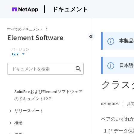
ドキュメント
すべてのドキュメント
Element Software
本製品
バージョン
12.7
日本語
クラス
SolidFireおよびElementソフトウェア
のドキュメント12.7
02/10/2025
共
リリースノート
ペアのいずれか一
概念
[ * データ