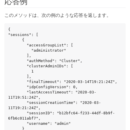
応答例
このメソッドは、次の例のような応答を返します。
{

"sessions": [

      {

        "accessGroupList": [

          "administrator"

        ],

        "authMethod": "Cluster",

        "clusterAdminIDs": [

          1

        ],

        "finalTimeout": "2020-03-14T19:21:24Z",

        "idpConfigVersion": 0,

        "lastAccessTimeout": "2020-03-
11T19:51:24Z",

        "sessionCreationTime": "2020-03-
11T19:21:24Z",

        "sessionID": "b12bfc64-f233-44df-8b9f-
6fb6c011abf7",

        "username": "admin"

      }
