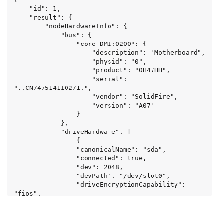
    "id": 1,

    "result": {

        "nodeHardwareInfo": {

            "bus": {

                "core_DMI:0200": {

                    "description": "Motherboard",

                    "physid": "0",

                    "product": "0H47HH",

                    "serial": 
"..CN7475141I0271.",

                    "vendor": "SolidFire",

                    "version": "A07"

                }

            },

            "driveHardware": [

                {

                "canonicalName": "sda",

                "connected": true,

                "dev": 2048,

                "devPath": "/dev/slot0",

                "driveEncryptionCapability": 
"fips",

                "driveType": "Slice",

                "lifeRemainingPercent": 98,
