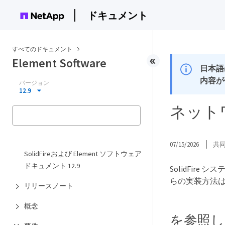
ドキュメント
すべてのドキュメント
Element Software
日本語
内容が
バージョン
12.9
ネット
07/15/2026
共
SolidFireおよび Element ソフトウェア
ドキュメント 12.9
SolidFi
らの実装方法
リリースノート
概念
を参照し