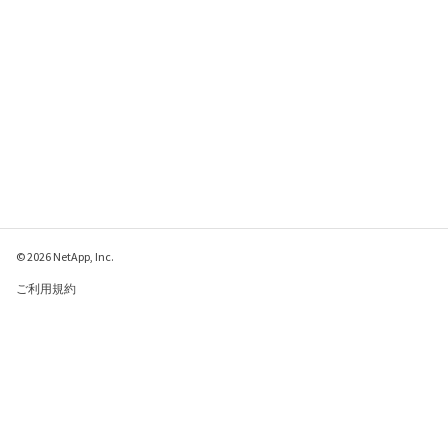
© 2026 NetApp, Inc.
ご利用規約
プライバシー ポリシ
ー
クッキー ポリシー
クッキーの設定
このページに関するフィードバックをお寄せください