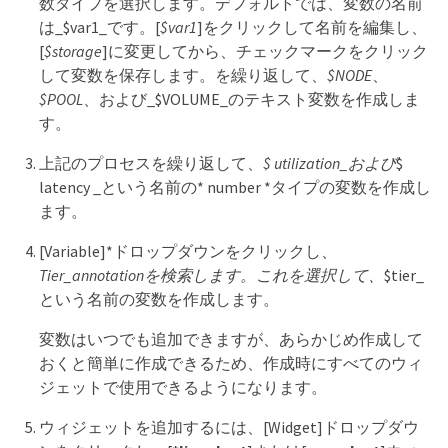
数タイプを選択します。デフォルトでは、変数の名前
は_$var1_です。[
$var1
]をクリックして名前を編集し、
[
$storage
]に変更してから、チェックマークをクリック
して変数を保存します。を繰り返して、
$NODE
、
$POOL
、および_$VOLUME_のテキスト変数を作成しま
す。
上記のプロセスを繰り返して、
$ utilization_および
$
latency _という名前の* number *タイプの変数を作成し
ます。
[Variable]*ドロップダウンをクリックし、
Tier_annotationを検索します。これを選択して、
$tier_
という名前の変数を作成します。
変数はいつでも追加できますが、あらかじめ作成して
おくと簡単に作成できるため、作成時にすべてのウィ
ジェットで使用できるようになります。
ウィジェットを追加するには、[Widget]ドロップダウ