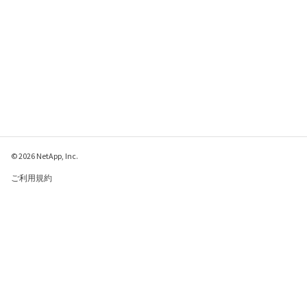
© 2026 NetApp, Inc.
ご利用規約
プライバシー ポリシ
ー
クッキー ポリシー
クッキーの設定
このページに関するフィードバックをお寄せください