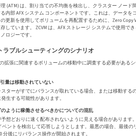
理 (ATM) は、割り当ての不均衡を検出し、クラスター ノー
る内部 AFX システム コンポーネントです。これは、データを
新を使用してボリュームを再配置するために、Zero Copy Volume
存しています。 ZCVM は、AFX ストレージ システムで使用
クノロジーです。
トラブルシューティングのシナリオ
ターの拡張に関連するボリュームの移動中に調査する必要がある
取引量は移動されていない
ラスターがすでにバランスが取れている場合、または移動する
に発生する可能性があります。
、どのように稼働させるべきかについての混乱
予想どおりに速く配布されないように見える場合があります。 AT
 イベントを検出して応答しようとします。最悪の場合、最後の
40 分後にリバランス操作が開始されます。