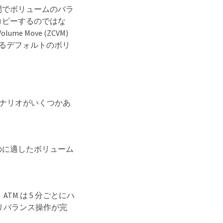
ド間でボリュームのバラ
コピーするのではな
 Move (ZCVM)
できるデフォルトのボリ
シナリオがいくつかあ
のに適したボリューム
M は 5 分ごとにハ
リバランス操作が完