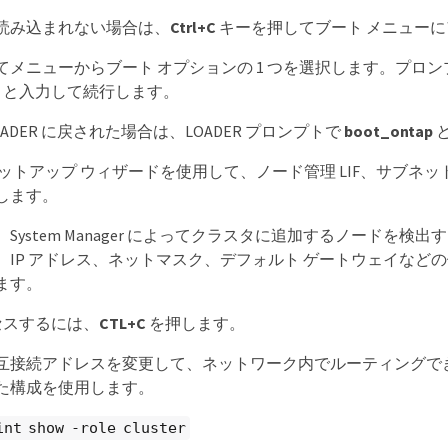
読み込まれない場合は、
Ctrl+C
キーを押してブート メニュー
てメニューからブート オプションの 1 つを選択します。プロ
」と入力して続行します。
OADER に戻された場合は、LOADER プロンプトで
boot_ontap
セットアップ ウィザードを使用して、ノード管理 LIF、サブネ
します。
System Manager によってクラスタに追加するノードを検
、IP アドレス、ネットマスク、デフォルト ゲートウェイなど
ます。
クセスするには、
CTL+C
を押します。
互接続アドレスを変更して、ネットワーク内でルーティングで
た構成を使用します。
int show -role cluster