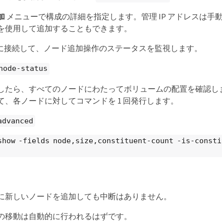
加
メニューで構成の詳細を指定します。管理 IP アドレスは手
を使用して追加することもできます。
CLI に接続して、ノード追加操作のステータスを監視します。
node-status
したら、すべてのノードにわたってボリュームの配置を確認し
て、各ノードに対してコマンドを 1 回発行します。
advanced
show -fields node,size,constituent-count -is-consti
に新しいノードを追加しても中断はありません。
の移動は自動的に行われるはずです。