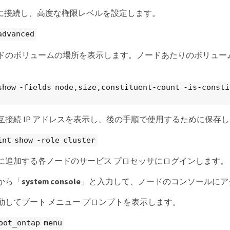
CLI に接続し、高度な権限レベルを設定します。
advanced
ドのボリュームの場所を表示します。ノードあたりのボリュー
show -fields node,size,constituent-count -is-consti
互接続 IP アドレスを表示し、後の手順で使用するために保存
int show -role cluster
に追加する各ノードのサービス プロセッサにログインします。
から「
system console
」と入力して、ノードのコンソールにア
動してブート メニュー プロンプトを表示します。
oot_ontap menu