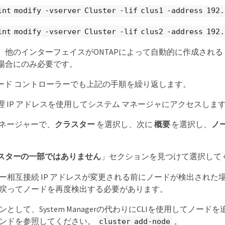
int modify -vserver Cluster -lif clus1 -address 192
int modify -vserver Cluster -lif clus2 -address 192
他のインターフェイスがONTAPによって自動的に作成される 169.
場合にのみ必要です。
 ノード コントローラーでも上記の手順を繰り返します。
理 IP アドレスを使用してシステム マネージャにアクセスしま
マネージャーで、
クラスター
を選択し、次に
概要
を選択し、
ノ
スターの一部ではありません
」セクションを見つけて選択して
ー相互接続 IP アドレスが変更される前にノードが検出された
戻ってノードを再度検出する必要があります。
ンとして、System Managerの代わりにCLIを使用してノー
ンドを参照してください。
。
cluster add-node