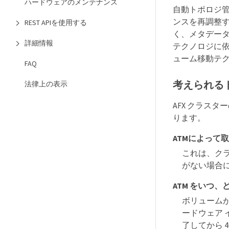
ハードウェアのメンテナンス
自動トポロジ管
ンスを再調整す
REST APIを使用する
く、メタデータの更
詳細情報
テクノロジに依
ューム移動テ
FAQ
考えられる
法律上の表示
AFX クラス
ります。
ATMによって
これは、ク
がない場合
ATM をいつ
ボリュームが
ードウェア
了してから 