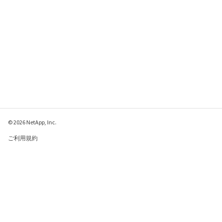
© 2026 NetApp, Inc.
ご利用規約
プライバシー ポリシ
ー
クッキー ポリシー
クッキーの設定
このページに関するフィードバックをお寄せください