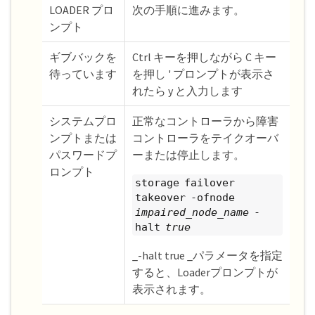
LOADER プロ
次の手順に進みます。
ンプト
ギブバックを
Ctrl キーを押しながら C キー
待っています
を押し ' プロンプトが表示さ
れたら y と入力します
システムプロ
正常なコントローラから障害
ンプトまたは
コントローラをテイクオーバ
パスワードプ
ーまたは停止します。
ロンプト
storage failover
takeover -ofnode
impaired_node_name
-
halt
true
_-halt true _パラメータを指定
すると、Loaderプロンプトが
表示されます。