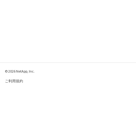
© 2026 NetApp, Inc.
ご利用規約
プライバシー ポリシ
ー
クッキー ポリシー
クッキーの設定
このページに関するフィードバックをお寄せください