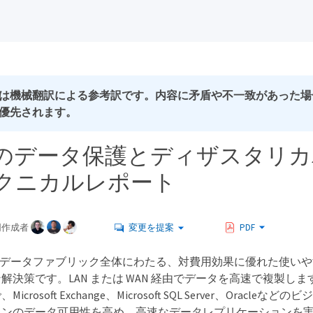
は機械翻訳による参考訳です。内容に矛盾や不一致があった場
優先されます。
APのデータ保護とディザスタリ
クニカルレポート
同作成者
変更を提案
PDF
rorは、データファブリック全体にわたる、対費用効果に優れた使い
解決策です。LAN または WAN 経由でデータを高速で複製し
crosoft Exchange、Microsoft SQL Server、Oracle
ョンのデータ可用性を高め、高速なデータレプリケーションを実