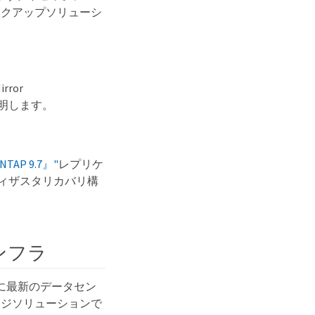
バックアップソリューシ
irror
説明します。
 ONTAP 9.7』"
レプリケ
のディザスタリカバリ構
ンフラ
2年に最新のデータセン
レージソリューションで