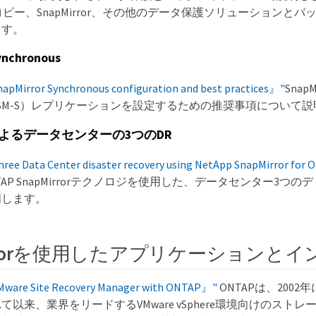
otコピー、SnapMirror、その他のデータ保護ソリューションと
ます。
ynchronous
Mirror Synchronous configuration and best practices』"
SnapM
ous（SM-S）レプリケーションを設定するための推奨事項について
orによるデータセンターの3つのDR
e Data Center disaster recovery using NetApp SnapMirror for
AP SnapMirrorテクノロジを使用した、データセンター3つ
明します。
Mirrorを使用したアプリケーションとイ
are Site Recovery Manager with ONTAP』"
ONTAPは、200
て以来、業界をリードするVMware vSphere環境向けのスト