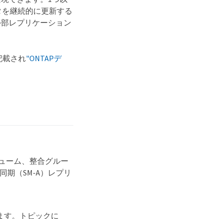
タを継続的に更新する
外部レプリケーション
記載され
"ONTAPデ
ューム、整合グルー
or非同期（SM-A）レプリ
します。トピックに