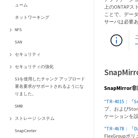
ューム
上のONTAP
ことで、デー
ネットワーキング
サーバは必要
NFS
SAN
セキュリティ
セキュリティの強化
SnapMirr
S3を使用したチャンク アップロード
署名要求がサポートされるようにな
SnapMirror
りました。
"TR-4015：『Snap
SMB
プ、およびStora
ケーションを
ストレージ システム
"TR-4678：『Dat
SnapCenter
FlexGro