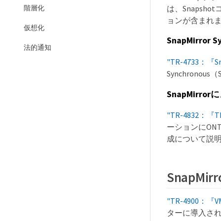
は、Snapsh
階層化
ョンが含まれ
仮想化
SnapMirror S
法的通知
"TR-4733：『Snap
Synchron
SnapMirr
"TR-4832：『Thre
ーションにONT
成について説
Snap
"TR-4900：『VMw
ターに導入され