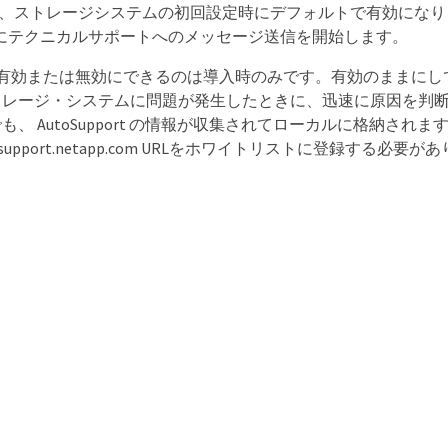
rt は、ストレージシステムの初回設定時にデフォルトで有効になります。Au
間後にテクニカルサポートへのメッセージ送信を開始します。
ortを有効または無効にできるのは導入時のみです。有効のままにして
レージ・システムに問題が発生したときに、迅速に原因を判断し解決で
も、 AutoSupport の情報が収集されてローカルに格納さ
.18 // support.netapp.com URLをホワイトリストに登録する必要