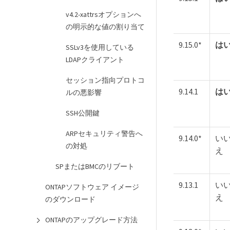
v4.2-xattrsオプションへ
の明示的な値の割り当て
9.15.0*
は
SSLv3を使用している
LDAPクライアント
セッション指向プロトコ
9.14.1
は
ルの悪影響
SSH公開鍵
ARPセキュリティ警告へ
9.14.0*
い
の対処
え
SPまたはBMCのリブート
9.13.1
い
ONTAPソフトウェア イメージ
え
のダウンロード
ONTAPのアップグレード方法