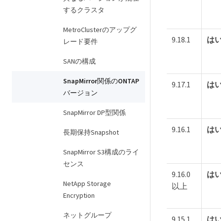
するクラスタ
MetroClusterのアップグ
9.18.1
は
レード要件
SANの構成
SnapMirror関係のONTAP
9.17.1
は
バージョン
SnapMirror DP型関係
9.16.1
は
長期保持Snapshot
SnapMirror S3構成のライ
センス
9.16.0
は
NetApp Storage
以上
Encryption
ネットグループ
9.15.1
は