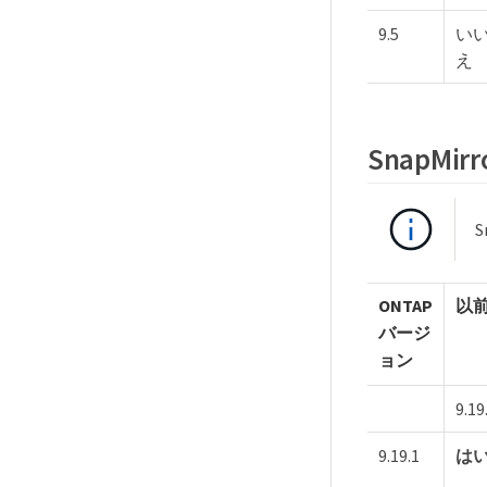
9.5
い
え
SnapMi
ONTAP
以前
バージ
ョン
9.19
9.19.1
は