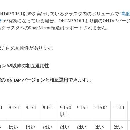
ONTAP 9.16.1以降を実行しているクラスタ内のボリュームで
"高
整"
が有効になっている場合、ONTAP 9.16.1より前のONTAP
るクラスタへのSnapMirror転送はサポートされません。
双方向の互換性があります。
ジョン9.5以降の相互運用性
の ONTAP バージョンと相互運用できます…
.1
9.18.1
9.17.1
9.16.1
9.16.0
9.15.1
9.15.0*
9.14.1
以上
い
はい
はい
はい
はい
はい
はい
はい