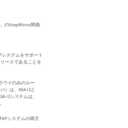
」のSnapMirror関係
NTAPシステムをサポート
リリースであることを
ラウドのみのルー
は、ASA r2と
 r2システムは、
す。
ONTAPシステムの両方