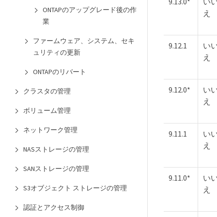
9.13.0*
い
ONTAPのアップグレード後の作
え
業
ファームウェア、システム、セキ
9.12.1
い
ュリティの更新
え
ONTAPのリバート
9.12.0*
い
クラスタの管理
え
ボリューム管理
ネットワーク管理
9.11.1
い
え
NASストレージの管理
SANストレージの管理
9.11.0*
い
S3オブジェクト ストレージの管理
え
認証とアクセス制御