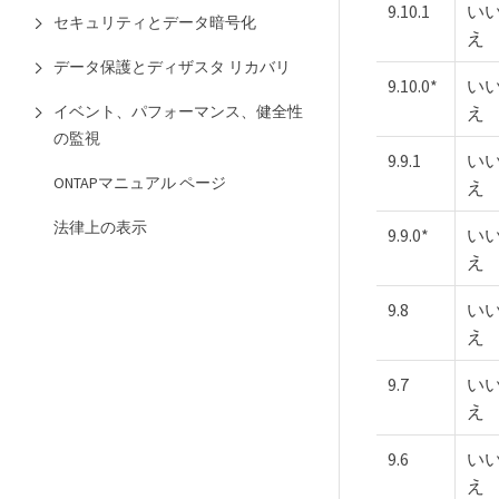
9.10.1
い
セキュリティとデータ暗号化
え
データ保護とディザスタ リカバリ
9.10.0*
い
え
イベント、パフォーマンス、健全性
の監視
9.9.1
い
ONTAPマニュアル ページ
え
法律上の表示
9.9.0*
い
え
9.8
い
え
9.7
い
え
9.6
い
え