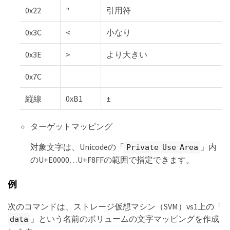
0x22
"
引用符
0x3C
<
小なり
0x3E
>
より大きい
0x7C
縦線
0xB1
±
ターゲットマッピング
対象文字は、Unicodeの「
」内
Private Use Area
のU+E0000…​U+F8FFの範囲で指定できます。
例
次のコマンドは、ストレージ仮想マシン（SVM）vs1上の「
」という名前のボリュームの文字マッピングを作成
data