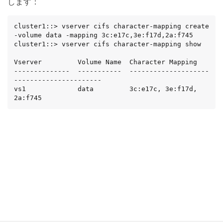
します：
cluster1::> vserver cifs character-mapping create 
-volume data -mapping 3c:e17c,3e:f17d,2a:f745

cluster1::> vserver cifs character-mapping show

Vserver         Volume Name  Character Mapping

--------------  -----------  --------------------
----------------------

vs1             data         3c:e17c, 3e:f17d, 
2a:f745