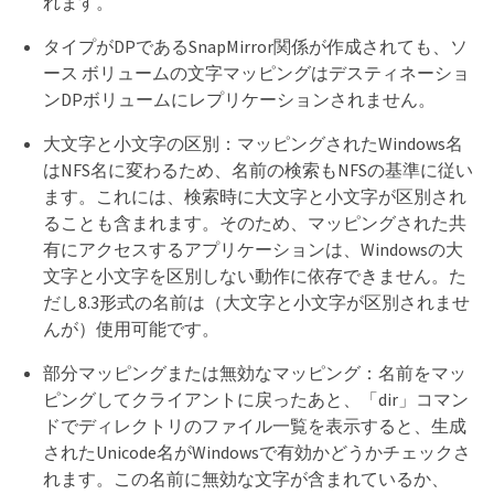
れます。
タイプがDPであるSnapMirror関係が作成されても、ソ
ース ボリュームの文字マッピングはデスティネーショ
ンDPボリュームにレプリケーションされません。
大文字と小文字の区別：マッピングされたWindows名
はNFS名に変わるため、名前の検索もNFSの基準に従い
ます。これには、検索時に大文字と小文字が区別され
ることも含まれます。そのため、マッピングされた共
有にアクセスするアプリケーションは、Windowsの大
文字と小文字を区別しない動作に依存できません。た
だし8.3形式の名前は（大文字と小文字が区別されませ
んが）使用可能です。
部分マッピングまたは無効なマッピング：名前をマッ
ピングしてクライアントに戻ったあと、「dir」コマン
ドでディレクトリのファイル一覧を表示すると、生成
されたUnicode名がWindowsで有効かどうかチェックさ
れます。この名前に無効な文字が含まれているか、