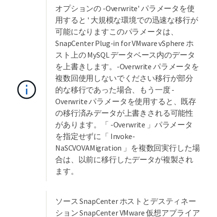
オプションの -Overwrite' パラメータを使
用すると ' 大規模な環境での迅速な移行が
可能になりますこのパラメータは、
SnapCenter Plug-in for VMware vSphere ホ
スト上の MySQL データベース内のデータ
を上書きします。-Overwrite パラメータを
複数回使用しないでください移行が部分
的な移行であった場合、もう一度 -
Overwrite パラメータを使用すると、既存
の移行済みデータが上書きされる可能性
があります。「 -Overwrite 」パラメータ
を指定せずに「 Invoke-
NaSCVOVAMigration 」を複数回実行した場
合は、以前に移行したデータが複製され
ます。
ソース SnapCenter ホストとデスティネー
ション SnapCenter VMware 仮想アプライア