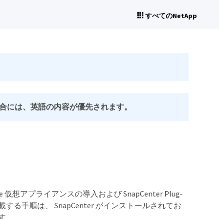
すべてのNetApp
合には、英語の内容が優先されます。
ere 仮想アプライアンスの導入および SnapCenter Plug-
記載する手順は、 SnapCenter がインストールされてお
す。