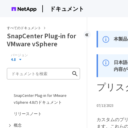
ドキュメント
すべてのドキュメント
SnapCenter Plug-in for
本製品
VMware vSphere
バージョン
4.8
日本語
内容が
プリス
SnapCenter Plug-in for VMware
vSphere 4.8のドキュメント
07/13/2023
リリースノート
カスタムのプ
概念
ます。これら