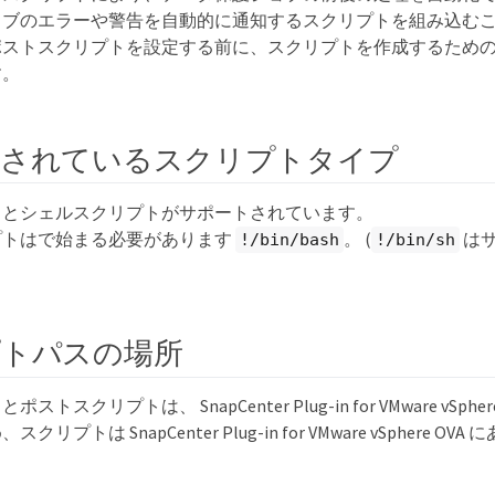
ョブのエラーや警告を自動的に通知するスクリプトを組み込む
ポストスクリプトを設定する前に、スクリプトを作成するため
す。
トされているスクリプトタイプ
リプトとシェルスクリプトがサポートされています。
プトはで始まる必要があります
。 (
は
!/bin/bash
!/bin/sh
プトパスの場所
トスクリプトは、 SnapCenter Plug-in for VMware vSp
リプトは SnapCenter Plug-in for VMware vSphere 