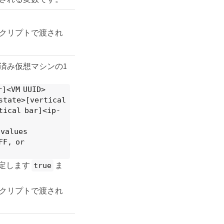
。
クリプトで渡され
済み仮想マシンの1
r]<VM UUID>
state>[vertical
tical bar]<ip-
 values
FF, or
定します
ま
true
クリプトで渡され