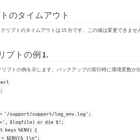
プトのタイムアウト
クリプトのタイムアウトは 15 分です。この値は変更できませ
クリプトの例 1.
l スクリプトの例を示します。バックアップの実行時に環境変数が
perl
;
 = '/support/support/log_env.log';
>', $logfile) or die $!;
t keys %ENV) {
 = $ENV{$_}\n";