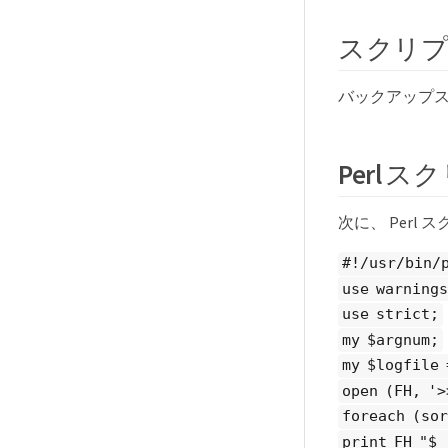
スクリ
バックアップス
Perl ス
次に、 Per
#!/usr/bin/
use warnings
use strict;
my $argnum;
my $logfile
open (FH, '>
foreach (sor
print FH "$_