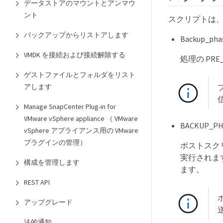
データストアのマウントとアンマウ
ント
スクリプトは、 
バックアップからリストアします
Backup_phas
VMDK を接続および接続解除する
処理の PR
ゲストファイルとフォルダをリスト
アします
Manage SnapCenter Plug-in for
VMware vSphere appliance （ VMware
BACKUP_PH
vSphere アプライアンス用の VMware
プラグインの管理）
ポストスクリ
実行されます
構成を管理します
ます。
REST API
アップグレード
法的通知