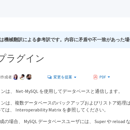
は機械翻訳による参考訳です。内容に矛盾や不一致があった場
L プラグイン
同作成者
変更を提案
PDF
グインは、 Net-MySQL を使用してデータベースと通信します。
ラグインは、複数データベースのバックアップおよびリストア処
 Interoperability Matrix を参照してください。
tor 構成の場合、 MySQL データベースユーザには、 Super や