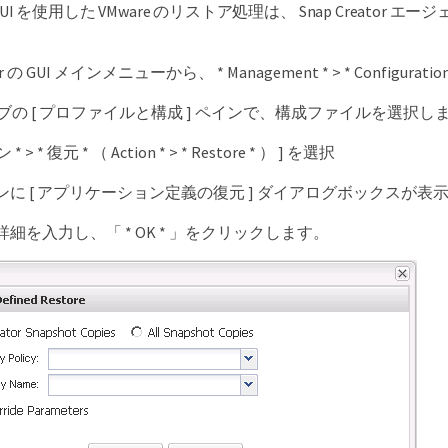
GUI を使用した VMware のリストア処理は、 Snap Creato
tor の GUI メインメニューから、 * Management * > * Configura
*] タブの [ プロファイルと構成 ] ペインで、構成ファイルを選択し
* > * 復元 * （ Action * > * Restore * ） ] を選択
に [ アプリケーション定義の復元 ] ダイアログボックスが表
細を入力し、「 * OK * 」をクリックします。