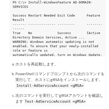
PS C:\> Install-WindowsFeature AD-DOMAIN-
SERVICES

Success Restart Needed Exit Code      Feature 
Result

------- -------------- ---------      --------
------

True    No             Success        {Active 
Directory Domain Services, Active ...

WARNING: Windows automatic updating is not 
enabled. To ensure that your newly-installed 
role or feature is

automatically updated, turn on Windows Update.
ホストを再起動します。
PowerShellコマンドプロンプトから次のコマンドを
実行して、ホストにgMSAをインストールします。
Install-AdServiceAccount <gMSA>
次のコマンドを実行して'gMSAアカウントを確認し
ます
Test-AdServiceAccount <gMSA>