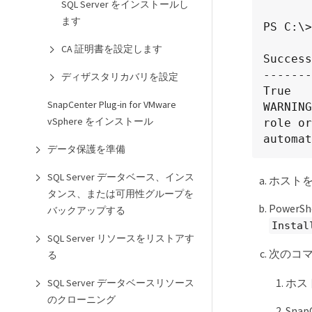
SQL Server をインストールし
ます
PS C:\>
CA 証明書を設定します
Success
-------
ディザスタリカバリを設定
True   
SnapCenter Plug-in for VMware
WARNING
vSphere をインストール
role or
automat
データ保護を準備
SQL Server データベース、インス
ホスト
タンス、または可用性グループを
Powe
バックアップする
Instal
SQL Server リソースをリストアす
次のコマ
る
ホス
SQL Server データベースリソース
のクローニング
Sna