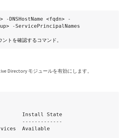
up> -ServicePrincipalNames 
スアカウントを確認するコマンド。
tive Directory モジュールを有効にします。
       Install State

       -------------

vices  Available
