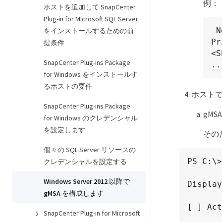
例：
ホストを追加して SnapCenter
Plug-in for Microsoft SQL Server
 New-ADServiceAccount -name <ServiceAccountName> -DNSHostName <fqdn> -
をインストールするための前
Pr
提条件
<S
SnapCenter Plug-ins Package
.
for Windows をインストールす
るホストの要件
ホストで
SnapCenter Plug-ins Package
gMS
for Windows のクレデンシャル
を設定します
その
個々の SQL Server リソースの
PS C:\>
クレデンシャルを設定する
Windows Server 2012 以降で
Display
gMSA を構成します
-------
[ ] Act
SnapCenter Plug-in for Microsoft