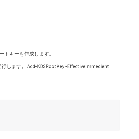
 ルートキーを作成します。
d-KDSRootKey -EffectiveImmedient