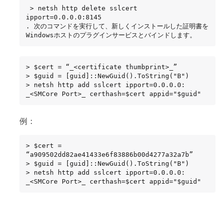
 > netsh http delete sslcert 
ipport=0.0.0.0:8145

. 次のコマンドを実行して、新しくインストールした証明書を
Windowsホストのプラグインサービスとバインドします。
> $cert = “_<certificate thumbprint>_”

> $guid = [guid]::NewGuid().ToString("B")

> netsh http add sslcert ipport=0.0.0.0: 
_<SMCore Port>_ certhash=$cert appid="$guid"
例：
> $cert = 
“a909502dd82ae41433e6f83886b00d4277a32a7b”

> $guid = [guid]::NewGuid().ToString("B")

> netsh http add sslcert ipport=0.0.0.0: 
_<SMCore Port>_ certhash=$cert appid="$guid"