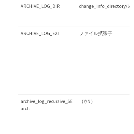
ARCHIVE_LOG_DIR
change_info_directory/lo
ARCHIVE_LOG_EXT
ファイル拡張子
archive_log_recursive_SE
（Y/N）
arch