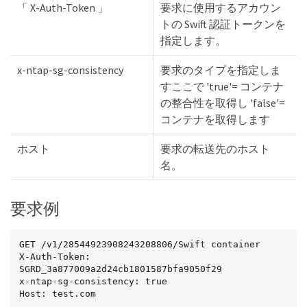
「 X-Auth-Token 」
要求に使用するアカウン
トの Swift 認証トークンを
指定します。
x-ntap-sg-consistency
要求のタイプを指定しま
すここで 'true'= コンテナ
の整合性を取得し 'false'=
コンテナを取得します
ホスト
要求の転送先のホスト
名。
要求例
GET /v1/28544923908243208806/Swift container

X-Auth-Token: 
SGRD_3a877009a2d24cb1801587bfa9050f29

x-ntap-sg-consistency: true

Host: test.com