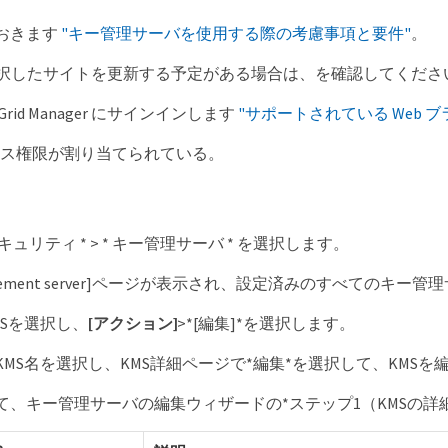
おきます
"キー管理サーバを使用する際の考慮事項と要件"
。
に選択したサイトを更新する予定がある場合は、を確認してくださ
rid Manager にサインインします
"サポートされている Web ブ
クセス権限が割り当てられている。
* セキュリティ * > * キー管理サーバ * を選択します。
anagement server]ページが表示され、設定済みのすべてのキ
MSを選択し、
[アクション]
>*[編集]*を選択します。
KMS名を選択し、KMS詳細ページで*編集*を選択して、KMS
て、キー管理サーバの編集ウィザードの*ステップ1（KMSの詳