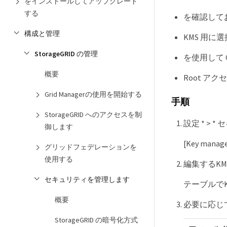
をインストールしてアップグレード
する
を確認して
構成と管理
KMS 用
StorageGRID の管理
を使用して G
概要
Root ア
Grid Managerの使用を開始する
手順
StorageGRID へのアクセスを制
設定 * > 
御します
[Key m
グリッドフェデレーションを
使用する
編集するK
セキュリティを管理します
テーブルで
概要
必要に応じ
StorageGRID の暗号化方式