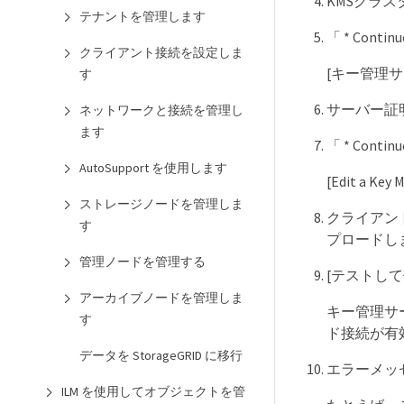
KMSクラ
テナントを管理します
「 * Cont
クライアント接続を設定しま
[キー管理
す
サーバー証
ネットワークと接続を管理し
ます
「 * Cont
AutoSupport を使用します
[Edit a
ストレージノードを管理しま
クライアン
す
プロードし
管理ノードを管理する
[テストして
アーカイブノードを管理しま
キー管理サ
す
ド接続が有効
データを StorageGRID に移行
エラーメッセ
ILM を使用してオブジェクトを管