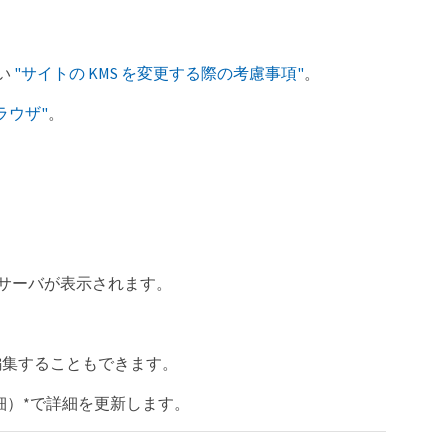
い
"サイトの KMS を変更する際の考慮事項"
。
ラウザ"
。
ー管理サーバが表示されます。
を編集することもできます。
細）*で詳細を更新します。