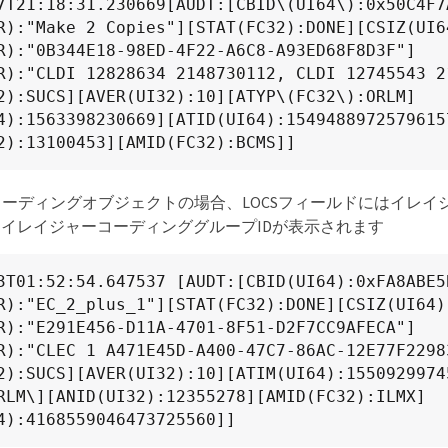
7T21:18:31.230669[AUDT:[CBID\(UI64\):0x50C4F7
R):"Make 2 Copies"][STAT(FC32):DONE][CSIZ(UI6
R):"0B344E18-98ED-4F22-A6C8-A93ED68F8D3F"]
R):"CLDI 12828634 2148730112, CLDI 12745543 2
2):SUCS][AVER(UI32):10][ATYP\(FC32\):ORLM]
4):1563398230669][ATID(UI64):1549488972579615
2):13100453][AMID(FC32):BCMS]]
ーディングオブジェクトの場合、LOCSフィールドにはイレイ
とイレイジャーコーディンググループIDが表示されます
3T01:52:54.647537 [AUDT:[CBID(UI64):0xFA8ABE5
R):"EC_2_plus_1"][STAT(FC32):DONE][CSIZ(UI64)
R):"E291E456-D11A-4701-8F51-D2F7CC9AFECA"]
R):"CLEC 1 A471E45D-A400-47C7-86AC-12E77F2298
2):SUCS][AVER(UI32):10][ATIM(UI64):1550929974
RLM\][ANID(UI32):12355278][AMID(FC32):ILMX]
4):4168559046473725560]]