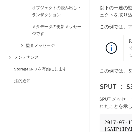
以下の一連の監
オブジェクトの読み出しト
ェクトを取り
ランザクション
この例では、アク
メタデータの更新メッセー
ジです
監査メッセージ
メンテナンス
StorageGRID を有効にします
この例では、 
法的通知
SPUT ： S
SPUT メッ
れたことを示
2017-07-1
[SAIP(IPA