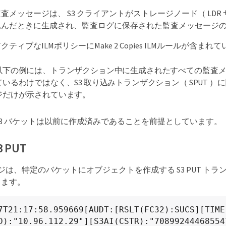
査メッセージは、 S3 クライアントがストレージノード（ LDR
込んだときに生成され、監査ログに保存された監査メッセージ
ティブなILMポリシーにMake 2 Copies ILMルールが含まれ
以下の例には、トランザクション中に生成されたすべての監査
ているわけではなく、S3 取り込みトランザクション（ SPUT 
ジだけが示されています。
S3 バケットは以前に作成済みであることを前提としています。
3 PUT
セージは、特定のバケットにオブジェクトを作成する S3 PUT ト
します。
7T21:17:58.959669[AUDT:[RSLT(FC32):SUCS][TIME
D):"10.96.112.29"][S3AI(CSTR):"70899244468554