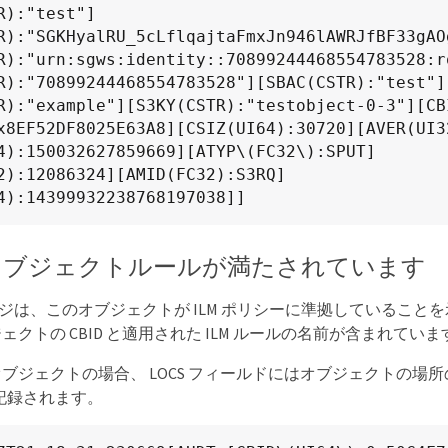
R):"test"]
R):"SGKHyalRU_5cLflqajtaFmxJn946lAWRJfBF33gAO
R):"urn:sgws:identity::70899244468554783528:r
R):"70899244468554783528"][SBAC(CSTR):"test"]
R):"example"][S3KY(CSTR):"testobject-0-3"][CB
x8EF52DF8025E63A8][CSIZ(UI64):30720][AVER(UI3
4):150032627859669][ATYP\(FC32\):SPUT]
2):12086324][AMID(FC32):S3RQ]
4):14399932238768197038]]
 ：オブジェクトルールが満たされています
セージは、このオブジェクトが ILM ポリシーに準拠していること
クトの CBID と適用された ILM ルールの名前が含まれていま
ジェクトの場合、 LOCS フィールドにはオブジェクトの場所の L
が記録されます。