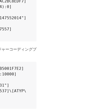
AC2BC8EDF7]
4):0]
147552014"]
7557]
ジャーコーディングプ
B5001F7E2]
:10000]
31"]
537]\[ATYP\