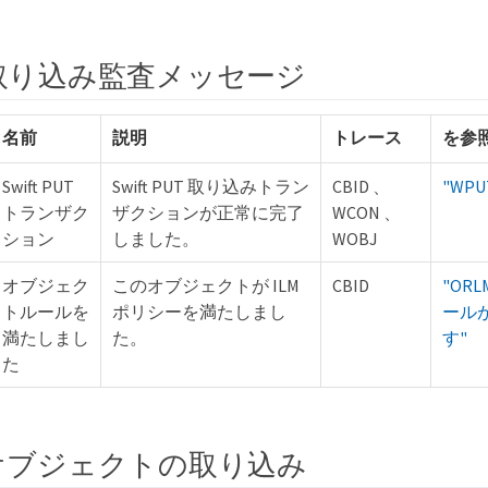
 の取り込み監査メッセージ
名前
説明
トレース
を参
Swift PUT
Swift PUT 取り込みトラン
CBID 、
"WPUT
トランザク
ザクションが正常に完了
WCON 、
ション
しました。
WOBJ
オブジェク
このオブジェクトが ILM
CBID
"OR
トルールを
ポリシーを満たしまし
ール
満たしまし
た。
す"
た
3 オブジェクトの取り込み