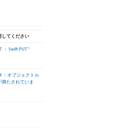
照してください
 ： Swift PUT"
LM ：オブジェクトル
が満たされていま