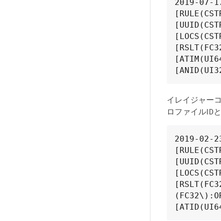
2019-07-1
[RULE(CST
[UUID(CST
[LOCS(CST
[RSLT(FC3
[ATIM(UI6
[ANID(UI3
イレイジャーコ
ロファイルID
2019-02-2
[RULE(CST
[UUID(CST
[LOCS(CST
[RSLT(FC3
(FC32\):O
[ATID(UI6