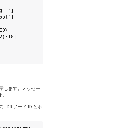
g=="]
oot"]
ID\
2):10]
を示します。メッセー
す。
DR ノード ID とボ