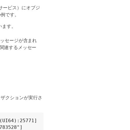
 サービス）にオブジ
の例です。
ています。
メッセージが含まれ
）に関連するメッセー
ランザクションが実行さ
(UI64):25771]
783528"]