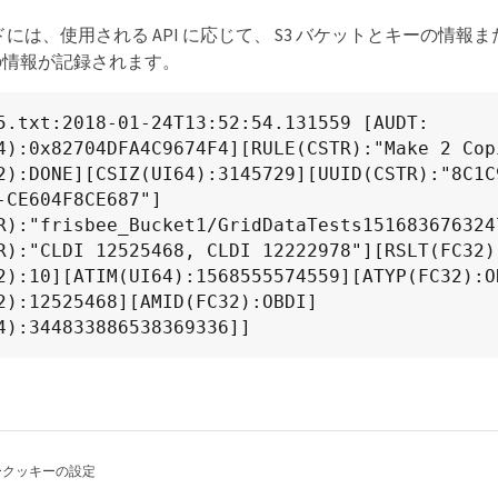
ルドには、使用される API に応じて、 S3 バケットとキーの情報または
の情報が記録されます。
5.txt:2018-01-24T13:52:54.131559 [AUDT:
4):0x82704DFA4C9674F4][RULE(CSTR):"Make 2 Cop
2):DONE][CSIZ(UI64):3145729][UUID(CSTR):"8C1C
-CE604F8CE687"]
R):"frisbee_Bucket1/GridDataTests151683676324
R):"CLDI 12525468, CLDI 12222978"][RSLT(FC32)
2):10][ATIM(UI64):1568555574559][ATYP(FC32):O
2):12525468][AMID(FC32):OBDI]
4):344833886538369336]]
ー
クッキーの設定