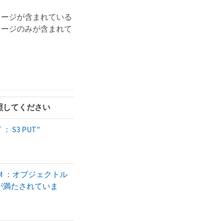
セージが含まれている
セージのみが含まれて
照してください
 ： S3 PUT"
LM ：オブジェクトル
が満たされていま