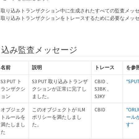
、取り込みトランザクション中に生成されたすべての監査メッ
、取り込みトランザクションをトレースするために必要なメッ
取り込み監査メッセージ
名前
説明
トレース
を参
S3 PUT ト
S3 PUT 取り込みトランザ
CBID 、
"SPUT
ランザクシ
クションが正常に完了し
S3BK 、
ョン
ました。
S3KY
オブジェク
このオブジェクトが ILM
CBID
"OR
トルールを
ポリシーを満たしまし
ール
満たしまし
た。
す"
た