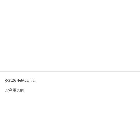
© 2026 NetApp, Inc.
ご利用規約
プライバシー ポリシ
ー
クッキー ポリシー
クッキーの設定
このページに関するフィードバックをお寄せください